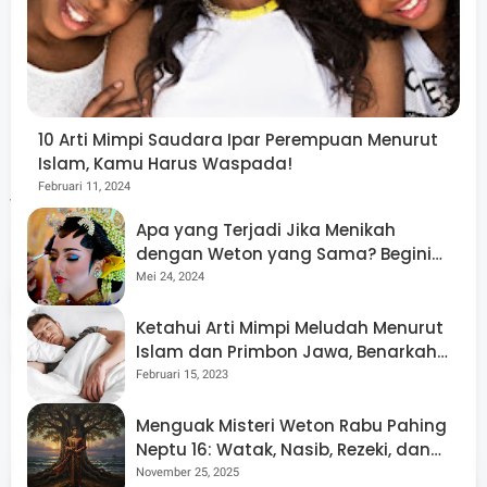
Memahami dan mengetahui batasan adalah yang terbaik
untuk saat ini.
Demikian 10 arti mimpi saudara ipar perempuan menurut
10 Arti Mimpi Saudara Ipar Perempuan Menurut
Islam, Kamu Harus Waspada!
Islam yang memiliki banyak makna. Kamu harus
Februari 11, 2024
waspada. ***
Apa yang Terjadi Jika Menikah
dengan Weton yang Sama? Begini
Penjelasannya Menurut Primbon
Mei 24, 2024
Tags
Arti Mimpi
Jawa
Ketahui Arti Mimpi Meludah Menurut
Islam dan Primbon Jawa, Benarkah
Share
Simbol Kesuksesan?
Februari 15, 2023
Menguak Misteri Weton Rabu Pahing
Neptu 16: Watak, Nasib, Rezeki, dan
Jodoh Menurut Primbon Jawa Kuno
November 25, 2025