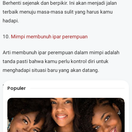
Berhenti sejenak dan berpikir. Ini akan menjadi jalan
terbaik menuju masa-masa sulit yang harus kamu
hadapi.
10.
Mimpi membunuh ipar perempuan
Arti membunuh ipar perempuan dalam mimpi adalah
tanda pasti bahwa kamu perlu kontrol diri untuk
menghadapi situasi baru yang akan datang.
Saat kamu memasuki lingkungan kerja baru atau pindah
Populer
ke komunitas baru membutuhkan lebih banyak
pengertian dan kesabaran.
Orang baru tidak mengenalmu dan tidak tahu apa
batasanmu, dan kamu juga tidak mengenal mereka.