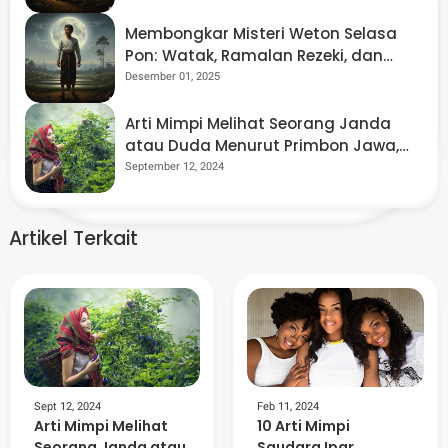
yang Komprehensif
babad.id | Stori Loka
Membongkar Misteri Weton Selasa
Pon: Watak, Ramalan Rezeki, dan
Jawa
Jodoh Ideal Menurut Kitab Primbon
Desember 01, 2025
Jawa
Arti Mimpi Melihat Seorang Janda
babad.id | Stori Loka Jawa merupakan media online
berbasis multimedia dengan konten utama seputar
atau Duda Menurut Primbon Jawa,
seni, budaya dan sejarah Jawa. Babad.id juga
Jangan Takut Lur!
September 12, 2024
membuka ruang opini kepada penulis lepas.
Artikel Terkait
Sept 12, 2024
Feb 11, 2024
Arti Mimpi Melihat
10 Arti Mimpi
Seorang Janda atau
Saudara Ipar